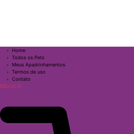
Home
Todos os Pets
Meus Apadrinhamentos
Termos de uso
Contato
R$
0,00
0