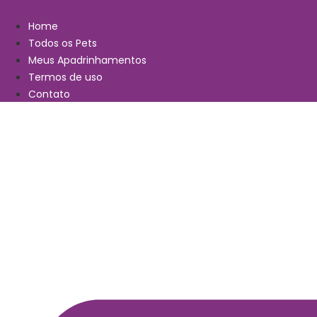
Ir
para
Home
o
Todos os Pets
conteúdo
Meus Apadrinhamentos
Termos de uso
Contato