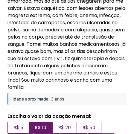
amarrado, mas só até as tias chegarem para me
salvar. Estava
caquético, com lesões abertas pela
magreza extrema, com febre,
anemia, infecção,
infestado de carrapatos, escaras ulceradas na
pelve, sarna demodex e com alopecia, quase sem
pelos no corpo, precisei até de transfusão de
sangue. Tomei muitos banhos medicamentosos, já
estava quase bom, mas aí as tias descobriram
que eu estava com TVT, fiz quimioterapia e depois
do tratamento alguns pelinhos cresceram
brancos, fiquei com um charme a mais e estou
lindo! Sou muito carinhoso e sonho com uma
família.
Idade aproximada:
3 anos
Escolha o valor da doação mensal:
R$ 5
R$ 10
R$ 20
R$ 50