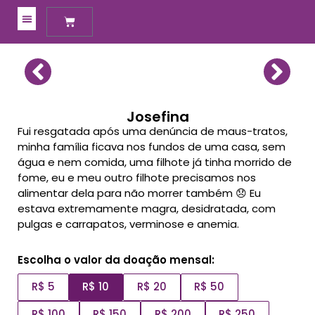
Meus Apadrinhamentos
Josefina
Fui resgatada após uma denúncia de maus-tratos,
minha família ficava nos fundos de uma casa, sem
água e nem comida, uma filhote já tinha morrido de
fome, eu e meu outro filhote precisamos nos
alimentar dela para não morrer também 😞 Eu
estava extremamente magra, desidratada, com
pulgas e carrapatos, verminose e anemia.
Escolha o valor da doação mensal:
R$ 5
R$ 10
R$ 20
R$ 50
R$ 100
R$ 150
R$ 200
R$ 250