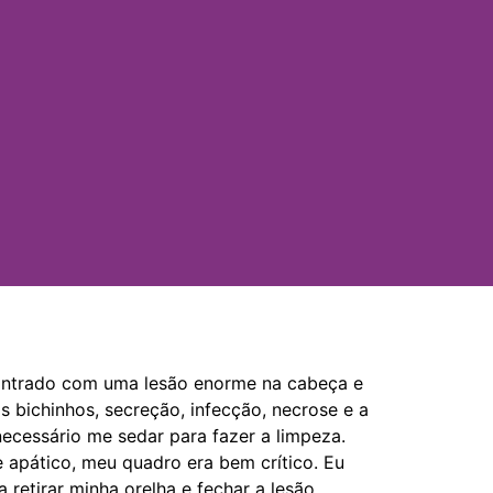
contrado com uma lesão enorme na cabeça e
s bichinhos, secreção, infecção, necrose e a
necessário me sedar para fazer a limpeza.
e apático, meu quadro era bem crítico. Eu
a retirar minha orelha e fechar a lesão.