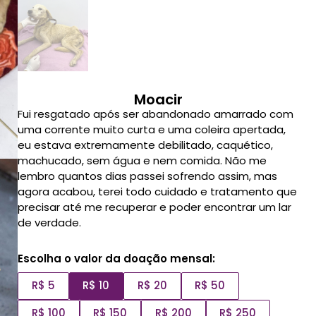
Moacir
Fui resgatado após ser abandonado amarrado com
uma corrente muito curta e uma coleira apertada,
eu estava extremamente debilitado, caquético,
machucado, sem água e nem comida. Não me
lembro quantos dias passei sofrendo assim, mas
agora acabou, terei todo cuidado e tratamento que
precisar até me recuperar e poder encontrar um lar
de verdade.
Escolha o valor da doação mensal:
R$ 5
R$ 10
R$ 20
R$ 50
R$ 100
R$ 150
R$ 200
R$ 250