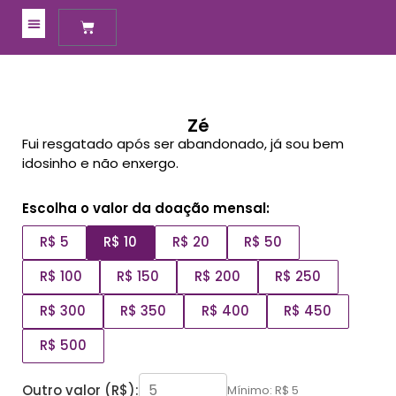
Meus Apadrinhamentos
Zé
Fui resgatado após ser abandonado, já sou bem
idosinho e não enxergo.
Escolha o valor da doação mensal:
R$ 5
R$ 10
R$ 20
R$ 50
R$ 100
R$ 150
R$ 200
R$ 250
R$ 300
R$ 350
R$ 400
R$ 450
R$ 500
Outro valor (R$):
Mínimo: R$ 5