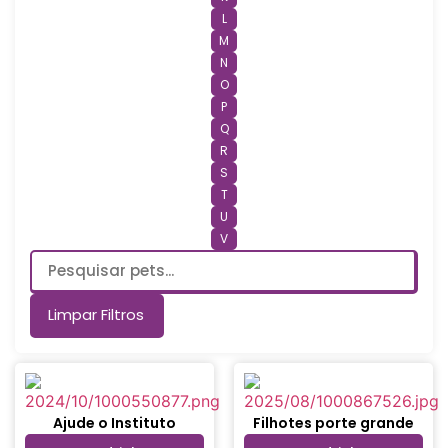
L
M
N
O
P
Q
R
S
T
U
V
Limpar Filtros
Ajude o Instituto
Filhotes porte grande