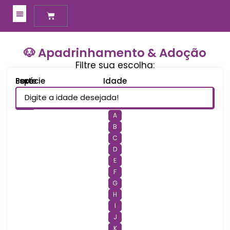
Meus Apadrinhamentos
🐶 Apadrinhamento & Adoção
Filtre sua escolha:
Espécie
Sexo
Porte
Idade
A
B
C
D
E
F
G
H
I
J
K